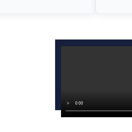
tale for
 et
de
de