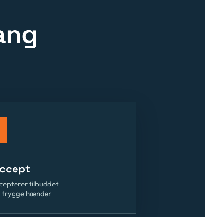
gang
Accept
cepterer tilbuddet
 i trygge hænder