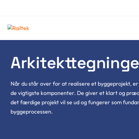
byg@railtek.dk
70 70 72 20
Arkitekttegninge
Når du står over for at realisere et byggeprojekt, e
de vigtigste komponenter. De giver et klart og præci
det færdige projekt vil se ud og fungerer som funda
byggeprocessen.