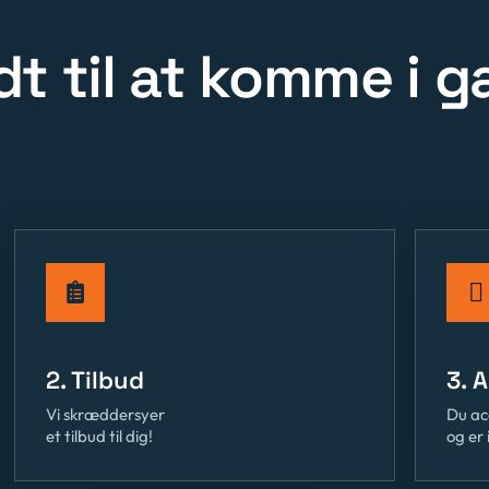
dt til at komme i 
2. Tilbud
3. 
Vi skræddersyer
Du ac
et tilbud til dig!
og er