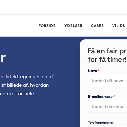
LEDIGE STILLI
FORSIDE
YDELSER
CASES
VIL DU
Få en fair pr
r
for få timer!
Navn
*
r arkitekttegninger en af
st billede af, hvordan
mentet for hele
E-mailadresse
*
Telefonnummer