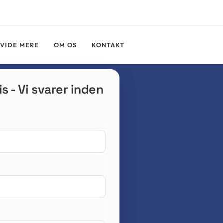
NGER
FÅ ET UFORPLIGTENDE TILBUD
 VIDE MERE
OM OS
KONTAKT
is - Vi svarer inden