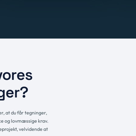
vores
ger?
r, at du får tegninger,
ske og lovmæssige krav.
eprojekt, velvidende at