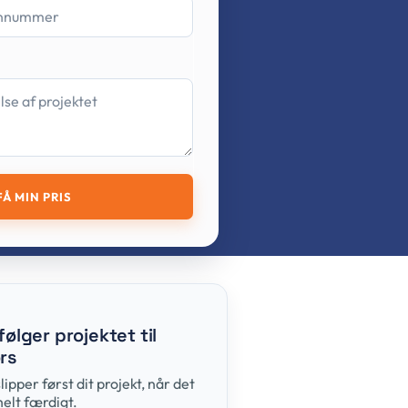
FÅ MIN PRIS
 følger projektet til
rs
slipper først dit projekt, når det
helt færdigt.