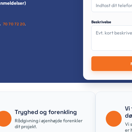
anmeldelser)
Beskrivelse
Å
70 70 72 20
.
Vi
Tryghed og forenkling
dø
Rådgivning i øjenhøjde forenkler
Vi 
dit projekt.
er 