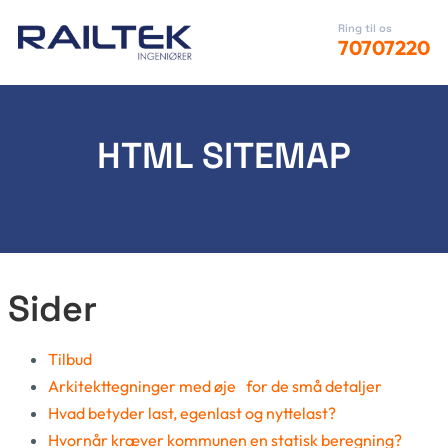
Ring til os
70707220
HTML SITEMAP
Sider
Tilbud
Arkitekttegninger med øje for de små detaljer
Hvad betyder last, egenlast og nyttelast?
Hvornår kræver kommunen en statisk beregning?