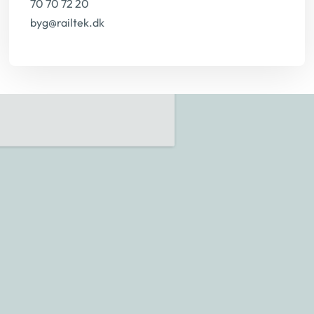
70 70 72 20
byg@railtek.dk