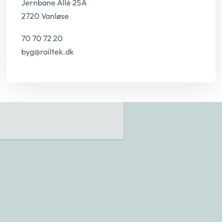
Jernbane Allé 25A
2720 Vanløse
70 70 72 20
byg@railtek.dk