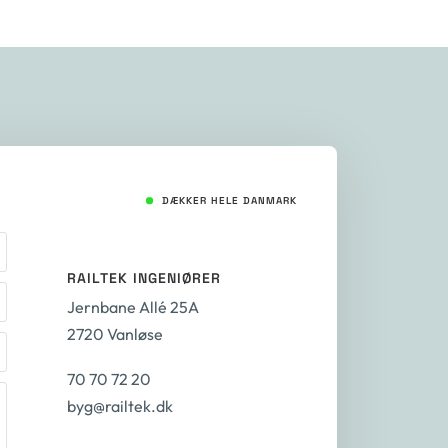
DÆKKER HELE DANMARK
RAILTEK INGENIØRER
Jernbane Allé 25A
2720 Vanløse
70 70 72 20
byg@railtek.dk