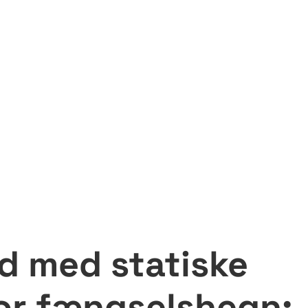
d med statiske
or fængselshegn: