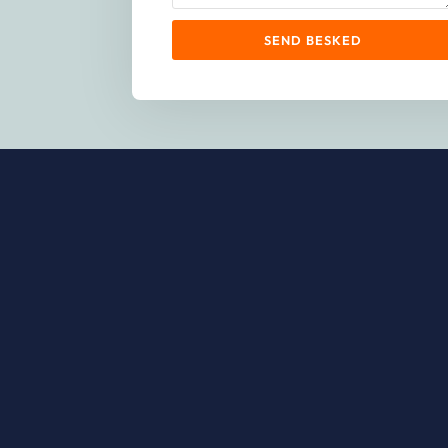
SEND BESKED
Ring til os
70 70 72 20