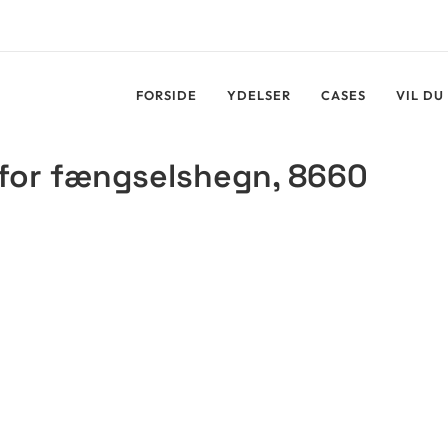
LEDIGE STILLI
FORSIDE
YDELSER
CASES
VIL DU
 for fængselshegn, 8660