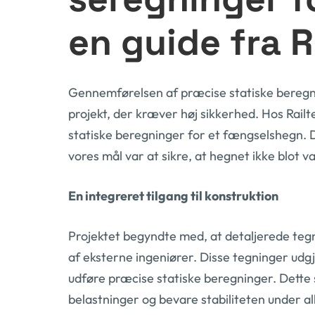
en guide fra R
Gennemførelsen af præcise statiske beregni
projekt, der kræver høj sikkerhed. Hos Railtek
statiske beregninger for et fængselshegn. De
vores mål var at sikre, at hegnet ikke blot v
En integreret tilgang til konstruktion
Projektet begyndte med, at detaljerede teg
af eksterne ingeniører. Disse tegninger udg
udføre præcise statiske beregninger. Dette s
belastninger og bevare stabiliteten under al