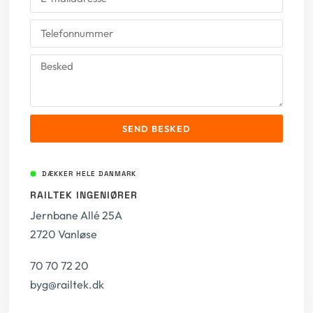
SEND BESKED
DÆKKER HELE DANMARK
RAILTEK INGENIØRER
Jernbane Allé 25A
2720 Vanløse
70 70 72 20
byg@railtek.dk