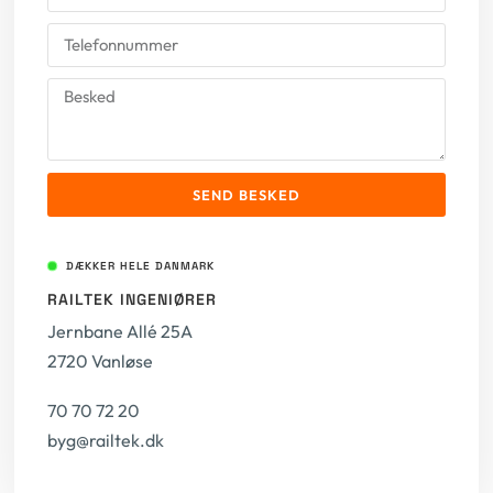
SEND BESKED
DÆKKER HELE DANMARK
RAILTEK INGENIØRER
Jernbane Allé 25A
2720 Vanløse
70 70 72 20
byg@railtek.dk