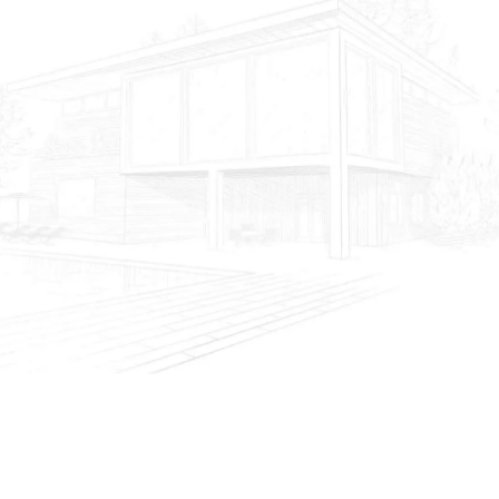
Byggerådgivning i
Rungsted for private
Railtek Ingeniører er jeres professionelle partner inden
for byggerådgivning i Rungsted til private, når I står
overfor et bygge- eller renoveringsprojekt, og vi sikrer jer
professionel rådgivning uanset projektet. Vi arbejder tæt
sammen med vores kunder for at sikre at projektet
overholder vores højeste kvalitets- og
sikkerhedsstandarder. Vi tilbyder hjælp til:
Arkitekttegninger og projektering
Byggeteknisk rådgivning og ingeniørberegninger
Bæredygtige løsninger og energioptimering
Byggetilladelser og godkendelser